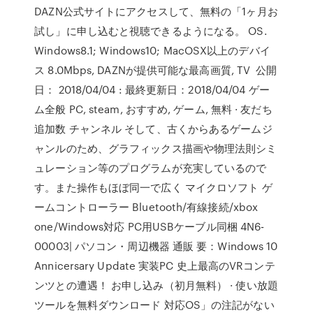
DAZN公式サイトにアクセスして、無料の「1ヶ月お
試し」に申し込むと視聴できるようになる。 OS.
Windows8.1; Windows10; MacOSX以上のデバイ
ス 8.0Mbps, DAZNが提供可能な最高画質, TV 公開
日： 2018/04/04 : 最終更新日：2018/04/04 ゲー
ム全般 PC, steam, おすすめ, ゲーム, 無料 · 友だち
追加数 チャンネル そして、古くからあるゲームジ
ャンルのため、グラフィックス描画や物理法則シミ
ュレーション等のプログラムが充実しているので
す。また操作もほぼ同一で広く マイクロソフト ゲ
ームコントローラー Bluetooth/有線接続/xbox
one/Windows対応 PC用USBケーブル同梱 4N6-
00003| パソコン・周辺機器 通販 要：Windows 10
Annicersary Update 実装PC 史上最高のVRコンテ
ンツとの遭遇！ お申し込み（初月無料） · 使い放題
ツールを無料ダウンロード 対応OS」の注記がない