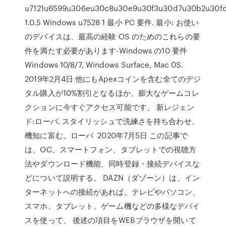
u7121u6599u306eu30c8u30e9u30f3u30d7u30b2u30f
1.0.5 Windows u7528 1 最小 PC 要件. 最小: お使い
のデバイスは、最高の経験 OS のためのこれらの要
件を満たす必要があります-Windows の10 要件
Windows 10/8/7, Windows Surface, Mac 0S.
2019年2月4日 他にもApexコインを含む全てのデジ
タル購入が10%割引となるほか、膨大なゲームコレ
クションに今すぐアクセス可能です。 新レジェン
ド:ローバ. スタイリッシュで洗練さを持ち合わせ、
機知に富む。ローバ 2020年7月5日 この記事で
は、OC、スマートフォン、タブレットでの視聴方
法やダウンロード機能、同時登録・接続デバイスな
どについて説明する。 DAZN（ダゾーン）は、イン
ターネットへの接続があれば、テレビやパソコン、
スマホ、タブレット、ゲーム機などの多様なデバイ
スを使って、 後述の項目をWEBブラウザを開いて