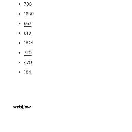
796
1689
957
818
1824
720
470
184