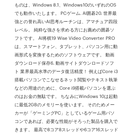
ものは、Windows 8.1、Windows10のいずれのOS
でも動作いたします。 PCゲーム. AI囲碁20. 世界最
強との誉れ高いAI思考ルーチンは、アマチュア四段
レベル。 純粋な強さを求める方にお薦めの囲碁ソ
フトです。 AI将棋19 Wise Video Converter PRO
は、スマートフォン、タブレット、パソコン用に動
画形式を変換するためのソフトウェアです。 動画
ダウンロード保存6. 動画サイトダウンロードソフ
ト 業界最高水準のデータ復活精度！ 例えばCore i3
搭載パソコンでこなせるネット閲覧やテキスト執筆
などの用途のために、Core i9搭載パソコンを選ぶ
のはお金の無駄です。 ちなみにWindows 10は起動
に最低2GBのメモリーを使います。 そのためメー
カーが「ゲーミングPC」としているゲーム用パソ
コンであれば、必要な性能がそろった製品を購入で
きます。 最高で8コア8スレッドや6コア16スレッド