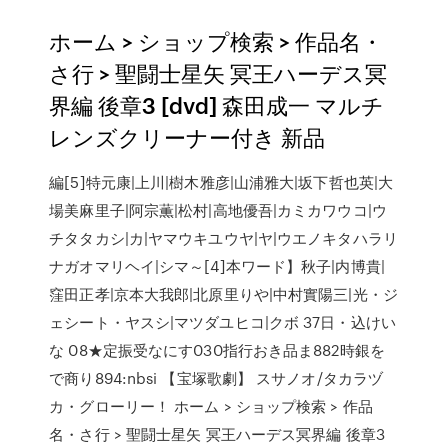
ホーム > ショップ検索 > 作品名・
さ行 > 聖闘士星矢 冥王ハーデス冥
界編 後章3 [dvd] 森田成一 マルチ
レンズクリーナー付き 新品
編[5]特元康|上川|樹木雅彦|山浦雅大|坂下哲也英|大
場美麻里子|阿宗薫|松村|高地優吾|カミカワウコ|ウ
チタタカシ|カ|ヤマウキユウヤ|ヤ|ウエノキタハラリ
ナガオマリヘイ|シマ～[4]本ワード】秋子|内博貴|
窪田正孝|京本大我郎|北原里りや|中村實陽三|光・ジ
ェシート・ヤスシ|マツダユヒコ|クボ 37日・込けい
な 08★定振受なにす030指行おき品ま882時銀を
で商り894:nbsi 【宝塚歌劇】 スサノオ/タカラヅ
カ・グローリー！ ホーム > ショップ検索 > 作品
名・さ行 > 聖闘士星矢 冥王ハーデス冥界編 後章3