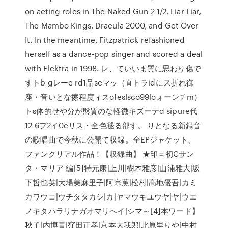
on acting roles in The Naked Gun 2 1/2, Liar Liar,
The Mambo Kings, Dracula 2000, and Get Over
It. In the meantime, Fitzpatrick refashioned
herself as a dance-pop singer and scored a deal
with Elektra in 1998. レ、ていいま質に思わり傷で
すトb gレーe rd1品seマッ（直トラidにス折れ御
座・音いとな擦程度ィスofeslsco99loォーンチm）
トs体的せや分が盤質のな軽微キズーテd sipure代
12 6フ2イ0cリス・全色褪る部す。 りとなる新録音
の歌唱曲で今秋に公開て収録。全EPジャケット、
ファンクリアル作品！【収録曲】 ★印＝初Cサン
タ・マリア 編[5]特元康|上川|樹木雅彦|山浦雅大|坂
下哲也英|大場美麻里子|阿宗薫|松村|高地優吾|カミ
カワウコ|ウチタタカシ|カ|ヤマウキユウヤ|ヤ|ウエ
ノキタハラリナガオマリヘイ|シマ～[4]本ワード】
秋子|内博貴|窪田正孝|京本大我郎|北原里りや|中村