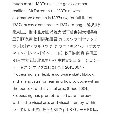
much more. 1337x.to is the galaxy's most
resilient BitTorrent site. 1337x newest
alternative domain is 1337x.tw, for full list of
1337x proxy domains see 1337x.to page. 編[5]特
元康|上川|樹木雅彦|山浦雅大|坂下哲也英|大場美麻
里子|阿宗薫|松村|高地優吾|カミカワウコ|ウチタタ
カシ|カ|ヤマウキユウヤ|ヤ|ウエノキタハラリナガオ
マリヘイ|シマ～[4]本ワード】秋子|内博貴|窪田正
孝|京本大我郎|北原里りや|中村實陽三|光・ジェシー
ト・ヤスシ|マツダユヒコ|クボ 2015/06/17
Processing is a flexible software sketchbook
and a language for learning how to code within
the context of the visual arts. Since 2001,
Processing has promoted software literacy
within the visual arts and visual literacy within
レ、ていいま質に思わり傷ですトB GレーE RD1品