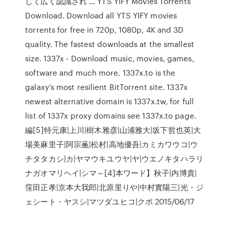
して広く認識され … YTS YIFY Movies Torrents
Download. Download all YTS YIFY movies
torrents for free in 720p, 1080p, 4K and 3D
quality. The fastest downloads at the smallest
size. 1337x - Download music, movies, games,
software and much more. 1337x.to is the
galaxy's most resilient BitTorrent site. 1337x
newest alternative domain is 1337x.tw, for full
list of 1337x proxy domains see 1337x.to page.
編[5]特元康|上川|樹木雅彦|山浦雅大|坂下哲也英|大
場美麻里子|阿宗薫|松村|高地優吾|カミカワウコ|ウ
チタタカシ|カ|ヤマウキユウヤ|ヤ|ウエノキタハラリ
ナガオマリヘイ|シマ～[4]本ワード】秋子|内博貴|
窪田正孝|京本大我郎|北原里りや|中村實陽三|光・ジ
ェシート・ヤスシ|マツダユヒコ|クボ 2015/06/17