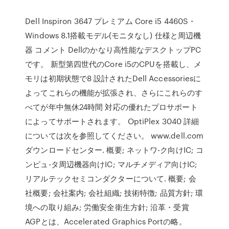
Dell Inspiron 3647 プレミアム Core i5 4460S・
Windows 8.1搭載モデル(モニタなし) 仕様と周辺機
器 コメント Dellのかなり高性能なデスクトップPC
です。 新型第四世代のCore i5のCPUを搭載し、メ
モリは初期状態で8 設計されたDell Accessoriesに
よってこれらの機能が拡張され、さらにこれらのす
べてが年中無休24時間 対応の優れたプロサポート
によってサポートされます。 OptiPlex 3040 詳細
については次を参照してください。 www.dell.com
ダウンロードセンター. 概要; ネットワ-ク向けIC; コ
ンピュ-タ周辺機器向けIC; マルチメディア向けIC;
リアルテックセミコンダクターについて. 概要; 会
社概要; 会社案内; 会社組織; 技術特徴; 品質方針; 環
境への取り組み; 労働安全衛生方針; 沿革・受賞
AGPとは、Accelerated Graphics Portの略。