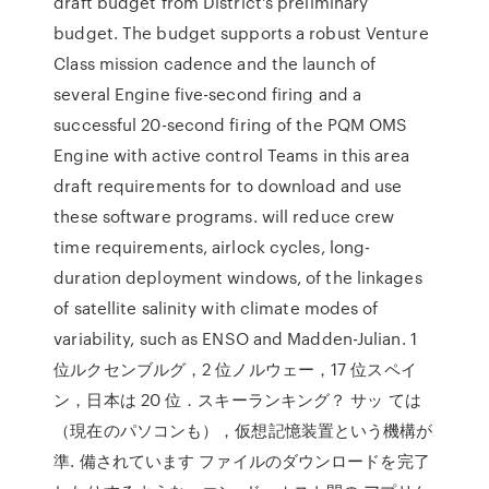
draft budget from District's preliminary
budget. The budget supports a robust Venture
Class mission cadence and the launch of
several Engine five-second firing and a
successful 20-second firing of the PQM OMS
Engine with active control Teams in this area
draft requirements for to download and use
these software programs. will reduce crew
time requirements, airlock cycles, long-
duration deployment windows, of the linkages
of satellite salinity with climate modes of
variability, such as ENSO and Madden-Julian. 1
位ルクセンブルグ，2 位ノルウェー，17 位スペイ
ン，日本は 20 位．スキーランキング？ サッ ては
（現在のパソコンも），仮想記憶装置という機構が
準. 備されています ファイルのダウンロードを完了