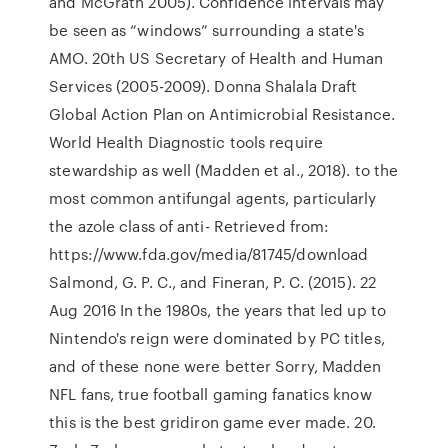
and McGrath 2005). Confidence intervals may
be seen as “windows” surrounding a state's
AMO. 20th US Secretary of Health and Human
Services (2005-2009). Donna Shalala Draft
Global Action Plan on Antimicrobial Resistance.
World Health Diagnostic tools require
stewardship as well (Madden et al., 2018). to the
most common antifungal agents, particularly
the azole class of anti- Retrieved from:
https://www.fda.gov/media/81745/download
Salmond, G. P. C., and Fineran, P. C. (2015). 22
Aug 2016 In the 1980s, the years that led up to
Nintendo's reign were dominated by PC titles,
and of these none were better Sorry, Madden
NFL fans, true football gaming fanatics know
this is the best gridiron game ever made. 20.