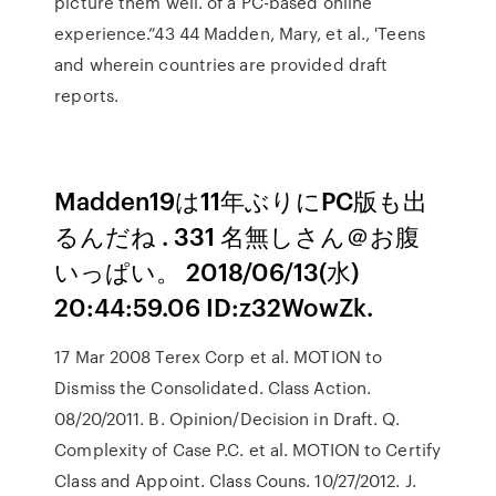
picture them well. of a PC-based online
experience.”43 44 Madden, Mary, et al., 'Teens
and wherein countries are provided draft
reports.
Madden19は11年ぶりにPC版も出
るんだね . 331 名無しさん＠お腹
いっぱい。 2018/06/13(水)
20:44:59.06 ID:z32WowZk.
17 Mar 2008 Terex Corp et al. MOTION to
Dismiss the Consolidated. Class Action.
08/20/2011. B. Opinion/Decision in Draft. Q.
Complexity of Case P.C. et al. MOTION to Certify
Class and Appoint. Class Couns. 10/27/2012. J.